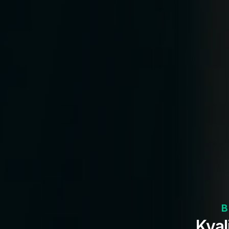
B
Kval