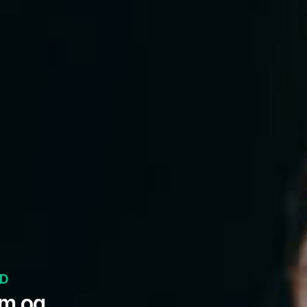
ED
um og