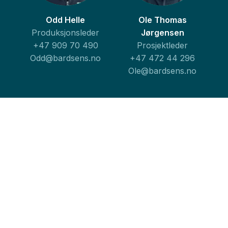
Odd Helle
Ole Thomas
Produksjonsleder
Jørgensen
+47 909 70 490
Prosjektleder
Odd@bardsens.no
+47 472 44 296
Ole@bardsens.no
Aksel Wright
Ronald Helle
Prosjektleder
Arbeidsleder