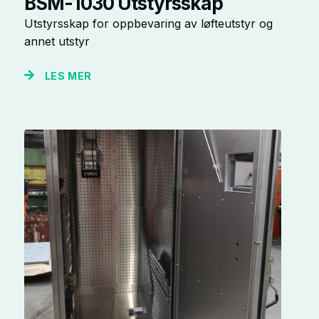
BSM-1030 Utstyrsskap
Utstyrsskap for oppbevaring av løfteutstyr og
annet utstyr
LES MER